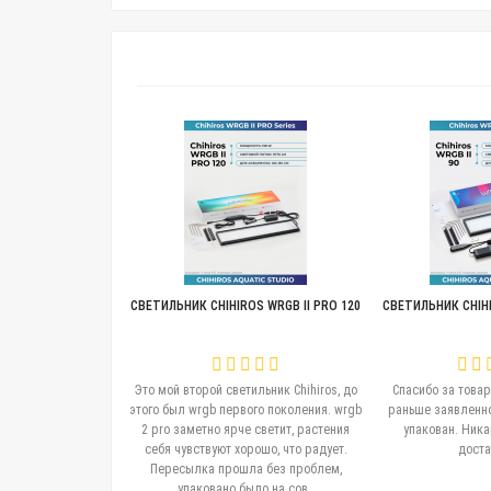
СВЕТИЛЬНИК CHIHIROS WRGB II PRO 120
СВЕТИЛЬНИК CHIHI
Это мой второй светильник Chihiros, до
Спасибо за товар
этого был wrgb первого поколения. wrgb
раньше заявленно
2 pro заметно ярче светит, растения
упакован. Ника
себя чувствуют хорошо, что радует.
достав
Пересылка прошла без проблем,
упаковано было на сов..