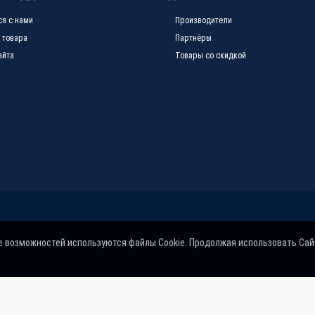
ся с нами
Производители
 товара
Партнёры
айта
Товары со скидкой
е возможностей используются файлы Cookie. Продолжая использовать Сай
©