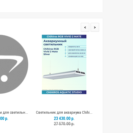
<
>
 для светильн...
Светильник для аквариума Chihi...
Светодиодный свети
00 р.
23 430.00 р.
4 090.0
27 570.00 р.