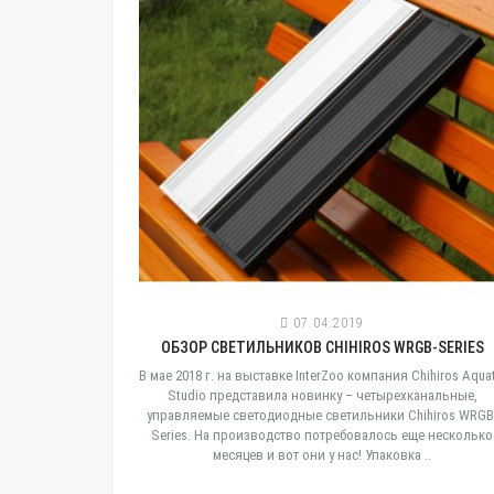
07.04.2019
ОБЗОР СВЕТИЛЬНИКОВ CHIHIROS WRGB-SERIES
зависит от того
В мае 2018 г. на выставке InterZoo компания Chihiros Aquat
 минимальном
Studio представила новинку – четырехканальные,
 или ресурсами
управляемые светодиодные светильники Chihiros WRGB
 температура и
Series. На производство потребовалось еще несколько
месяцев и вот они у нас! Упаковка ..