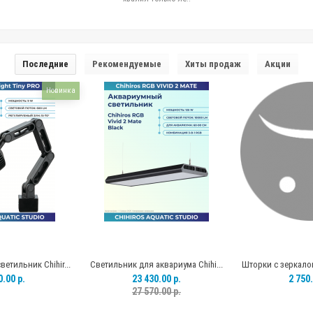
Последние
Рекомендуемые
Хиты продаж
Акции
Новинка
етильник Chihir...
Светильник для аквариума Chihi...
Шторки с зеркалом
0.00 р.
23 430.00 р.
2 750.
27 570.00 р.