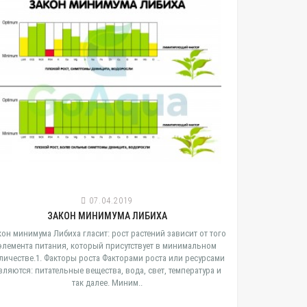
07.04.2019
ЗАКОН МИНИМУМА ЛИБИХА
ОБЗОР С
кон минимума Либиха гласит: рост растений зависит от того
В мае 2018 г. 
элемента питания, который присутствует в минимальном
Studio п
личестве.1. Факторы роста Факторами роста или ресурсами
управляемые
вляются: питательные вещества, вода, свет, температура и
Series. На 
так далее. Миним..
ме