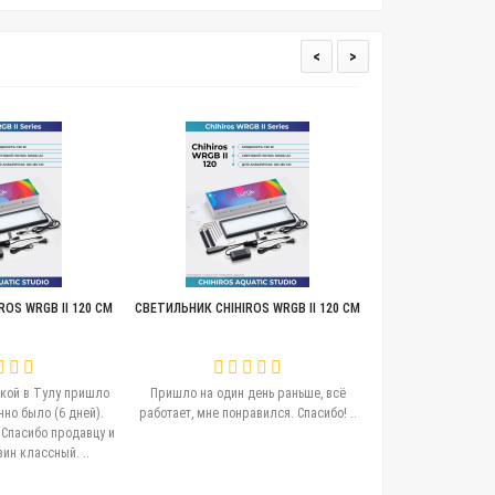
<
>
OS WRGB II 120 СМ
СВЕТИЛЬНИК CHIHIROS WRGB II 120 СМ
ШТОРКИ С ЗЕРКАЛО
CHIHIROS WRGB II 4
кой в Тулу пришло
Пришло на один день раньше, всё
Минус балл за к
нно было (6 дней).
работает, мне понравился. Спасибо! ..
комплекта шторок п
 Спасибо продавцу и
это перебор. Отсут
ин классный. ..
наличии транспорти
отражателе по
переписку с дру