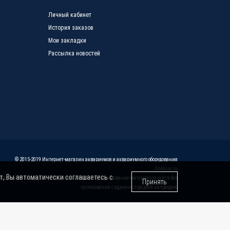
Личный кабинет
История заказов
Мои закладки
Рассылка новостей
© 2015-2019 Интернет-магазин аквариумов и аквариумного оборудования
GoAqua.ru
т, Вы автоматически соглашаетесь с
 Все права защищены. Полное или частичное копирование материалов сайта без
Принять
согласования с администрацией запрещено