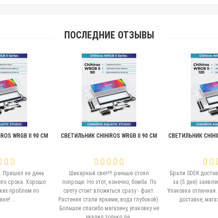
ПОСЛЕДНИЕ ОТЗЫВЫ
ROS WRGB II 90 СМ
СВЕТИЛЬНИК CHIHIROS WRGB II 90 СМ
СВЕТИЛЬНИК CHIHIR
. Пришел на день
Шикарный свет!!! раньше стоял
Брали SDEK достав
го срока. Хорошо
попроще. Но этот, конечно, бомба. По
за (5 дне) заявле
ких проблем по
свету стоит вложиться сразу - факт.
Упаковка отличная.
ке! ..
Растения стали яркими, вода глубокой).
доставке, магаз
Большое спасибо магазину, упаковку не
хвалил только ле..