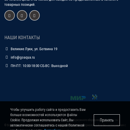
товарных позиций.
НАШИ КОНТАКТЫ
Великие Луки, ул. Ботвина 19
info@goaqua.ru
ПН-ПТ: 10:00-18:00 СБ-ВС: Выходной
Чтобы улучшить работу сайта и предоставить Вам
больше возможностей используются файлы
Принять
Cookie. Продолжая использовать Сайт, Вы
© 2015-2019 Интернет-магазин аквариумов и аквариумного оборудования
GoAqua.ru
автоматически соглашаетесь с нашей Политикой
© Все права защищены. Полное или частичное копирование материалов сайта без согласования с