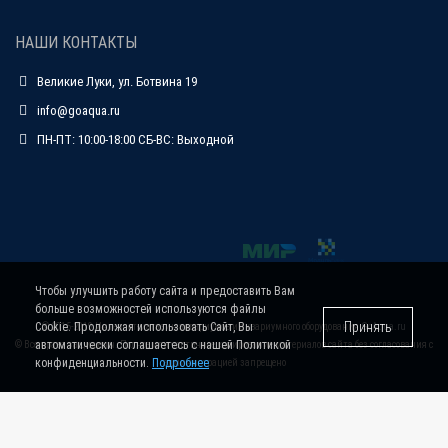
НАШИ КОНТАКТЫ
Великие Луки, ул. Ботвина 19
info@goaqua.ru
ПН-ПТ: 10:00-18:00 СБ-ВС: Выходной
Чтобы улучшить работу сайта и предоставить Вам
больше возможностей используются файлы
Принять
Cookie. Продолжая использовать Сайт, Вы
© 2015-2019 Интернет-магазин аквариумов и аквариумного оборудования
GoAqua.ru
автоматически соглашаетесь с нашей Политикой
© Все права защищены. Полное или частичное копирование материалов сайта без согласования с
конфиденциальности.
Подробнее
администрацией запрещено