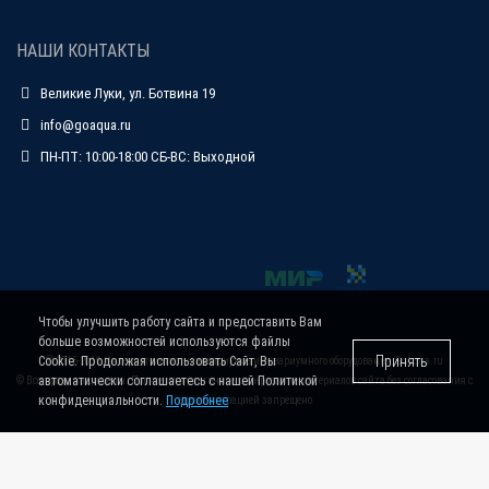
НАШИ КОНТАКТЫ
Великие Луки, ул. Ботвина 19
info@goaqua.ru
ПН-ПТ: 10:00-18:00 СБ-ВС: Выходной
Чтобы улучшить работу сайта и предоставить Вам
больше возможностей используются файлы
Принять
Cookie. Продолжая использовать Сайт, Вы
© 2015-2019 Интернет-магазин аквариумов и аквариумного оборудования
GoAqua.ru
автоматически соглашаетесь с нашей Политикой
© Все права защищены. Полное или частичное копирование материалов сайта без согласования с
конфиденциальности.
Подробнее
администрацией запрещено