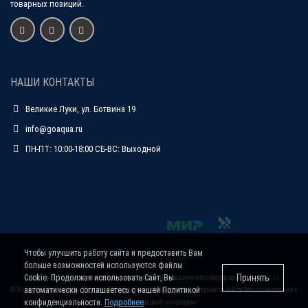
товарных позиций.
НАШИ КОНТАКТЫ
Великие Луки, ул. Ботвина 19
info@goaqua.ru
ПН-ПТ: 10:00-18:00 СБ-ВС: Выходной
Чтобы улучшить работу сайта и предоставить Вам
больше возможностей используются файлы
Принять
Cookie. Продолжая использовать Сайт, Вы
© 2015-2019 Интернет-магазин аквариумов и аквариумного оборудования
GoAqua.ru
автоматически соглашаетесь с нашей Политикой
© Все права защищены. Полное или частичное копирование материалов сайта без согласования с
конфиденциальности.
Подробнее
администрацией запрещено